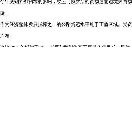
今年受到外部制裁的影响，欧盟与俄罗斯的货物运输边境关闭物
据，
作为经济整体发展指标之一的公路货运水平处于正值区域。就资金而言，
卢布。
这比 2021年增加了5%。当新的欧洲汽车不再进入俄罗斯市
与此同时，中国供应商抓住机遇，进军俄罗斯市场，并占据一席
1、数字技术将会更加普及: 该行业的数字化将有助于提高物流
2、过程自动化:引入 IT 技术，通过优质软件和在线功能来实现
【参展报名电话】：
020-38465516