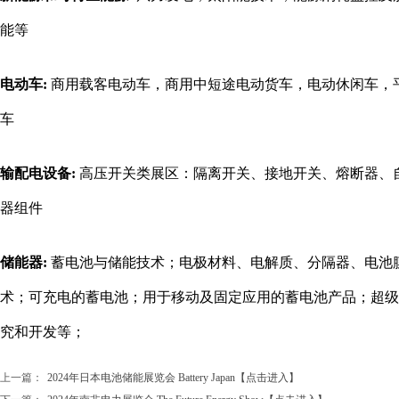
能等
电动车:
商用载客电动车，商用中短途电动货车，电动休闲车，
车
输配电设备:
高压开关类展区：隔离开关、接地开关、熔断器、
器组件
储能器:
蓄电池与储能技术；电极材料、电解质、分隔器、电池
术；可充电的蓄电池；用于移动及固定应用的蓄电池产品；超级
究和开发等；
上一篇：
2024年日本电池储能展览会 Battery Japan【点击进入】