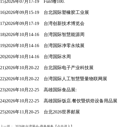
15)2026年07月17-19 Fun!嗜100.
16)2026年09月15-19 台北国际塑橡胶工业展
17)2026年09月17-19 台湾创新技术博览会
18)2026年10月14-16 台湾国际智慧能源周
19)2026年10月14-16 台湾国际净零永续展
20)2026年10月14-16 台湾国际水周
21)2026年10月20-22 台北国际电子产业科技展
22)2026年10月20-22 台湾国际人工智慧暨量物联网展
23)2026年10月22-25 高雄国际食品展:
24)2026年10月22-25 高雄国际饭店.餐饮暨烘焙设备用品展
25)2026年11月20-25 台北2026世界邮展
上一篇：
2026年台湾展会-商务服务【点击进入】