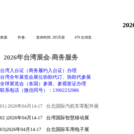
20
来源:
|
作者:
.
|
发布时间:
205天前
|
479
次浏览
|
2026年台湾展会-商务服务
台湾入台证（商务履约入台证）办理
台湾全年展览会展位协助代订、协助代参展
全球展览会（各国）参展、参观签证办理
联系电话（微信同号）：13902232986
01) 2026年04月14-17 台北国际汽机车零
02 )2026年04月14-17 台湾国际智慧移动展
03)2026年04月14-17 台北国际车用电子展