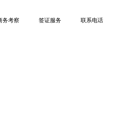
商务考察
签证服务
联系电话