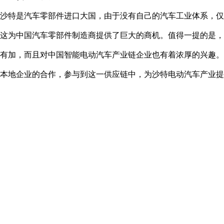
沙特是汽车零部件进口大国，由于没有自己的汽车工业体系，仅
这为中国汽车零部件制造商提供了巨大的商机。值得一提的是，
有加，而且对中国智能电动汽车产业链企业也有着浓厚的兴趣。
本地企业的合作，参与到这一供应链中，为沙特电动汽车产业提
企业也参与到沙特电动车的电池和充电基础设施建设领域，满足
沙特电动汽车充电基础设施发展计划（SEVCIDI）提出到202
中国品牌正加快对沙特新能源汽车市场的布局，上汽名爵、广汽
小鹏、蔚来等20余家中国汽车企业已经进入了中东市场，并推
中国品牌新能源汽车在沙特展现了良好的发展前景。
沙特地处连接亚非欧三大洲的枢纽位置，从长远看，对于中国品
在认真了解沙特市场的情况下，以技术、产品、服务走好面向沙