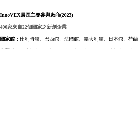
InnoVEX展區主要參與廠商(2023)
400家來自22個國家之新創企業
國家館：
比利時館、巴西館、法國館、義大利館、日本館、荷蘭
主題館：
經濟部中小及新創企業署新創主題館、經濟部產業技術
主要參展商：
法國商務投資署、歐洲復興開發銀行、遠傳加速器、比
器
(經濟部中小企業處)、荷蘭在台辦事處、波蘭投資貿易臺北辦
StarFab加速器、智慧電子新創夢想實踐館、蘭青庭、創櫃
臺灣雲市集、巴西商務辦事處、精準健康產業跨領域人才培育計
主要活動