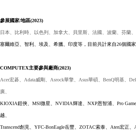
參展國家/地區(2023)
日本、比利時、以色列、加拿大、貝里斯、法國、波蘭、芬蘭、
塞爾維亞、智利、埃及、希臘、印度等，目前共計來自26個國家/
COMPUTEX主要參與廠商(2023)
Acer宏碁、Adata威剛、Asrock華擎、Asus華碩、BenQ明基、Delta
廣、
KIOXIA鎧俠、MSI微星、NVIDIA輝達、NXP恩智浦、Pro Gamers
越、
Transcend創見、YFC-BonEagle岳豐、ZOTAC索泰、Aten宏正、A