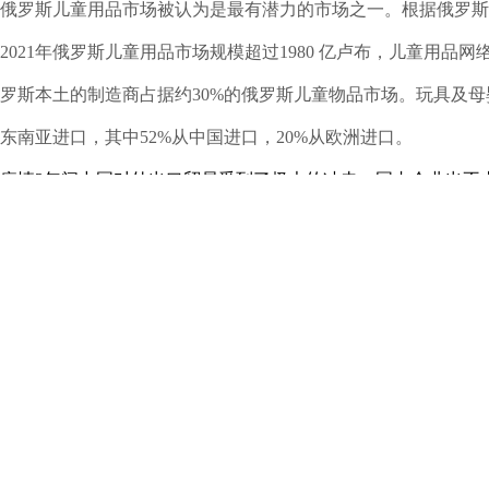
俄罗斯儿童用品市场被认为是最有潜力的市场之一。根据俄罗斯统计局
2021年俄罗斯儿童用品市场规模超过1980 亿卢布，儿童用品
罗斯本土的制造商占据约30%的俄罗斯儿童物品市场。玩具及母
东南亚进口，其中52%从中国进口，20%从欧洲进口。
疫情3年间中国对外出口贸易受到了极大的冲击，国内企业出不
库等，而且当地仅有的品牌价格涨的离谱，因为国民的需求还一
收等各方面提供更便利的条件，个地方出台多个参展补贴政策，
四、为什么选择 МИР ДЕТСТВА ？
最全面的儿童用品类别汇集于此；
童装类最新产品及新系列的发布平台；
最实时的行业信息： 最顶尖的品牌展示，最新的时尚流行趋势
结织来自世界各地的童装参展商及采购商。提高本企业形象，增